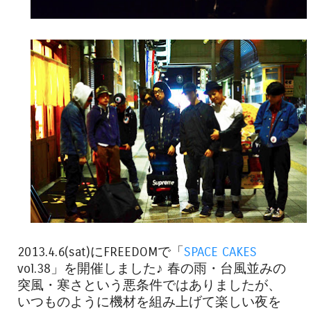
2013.4.6(sat)にFREEDOMで「
SPACE CAKES
vol.38」を開催しました♪ 春の雨・台風並みの
突風・寒さという悪条件ではありましたが、
いつものように機材を組み上げて楽しい夜を