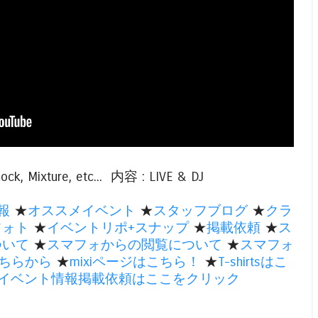
k, Mixture, etc... 内容 : LIVE & DJ
報
★
オススメイベント
★
スタッフブログ
★
クラ
フォト
★
イベントリポ+スナップ
★
掲載依頼
★
ス
ついて
★
スマフォからの閲覧について
★
スマフォ
ちらから
★
mixiページはこちら！
★
T-shirtsはこ
のイベント情報掲載依頼はここをクリック