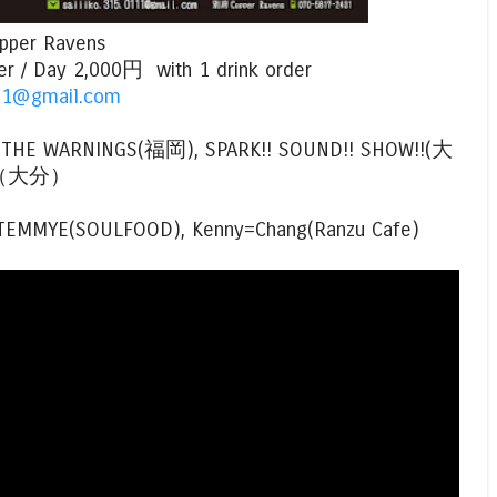
pper Ravens
er / Day 2,000円 with 1 drink order
111@gmail.com
 THE WARNINGS(福岡), SPARK!! SOUND!! SHOW!!(大
ll（大分）
TEMMYE(SOULFOOD), Kenny=Chang(Ranzu Cafe)