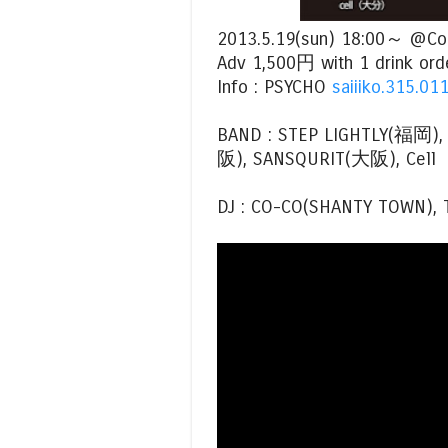
2013.5.19(sun) 18:00～ @Co
Adv 1,500円 with 1 drink ord
Info : PSYCHO
saiiiko.315.0
BAND : STEP LIGHTLY(福岡),
阪), SANSQURIT(大阪), Ce
DJ : CO-CO(SHANTY TOWN), 