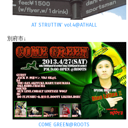
AT STRUTTIN' vol.4@ATHALL
別府市↓
COME GREEN@ROOTS