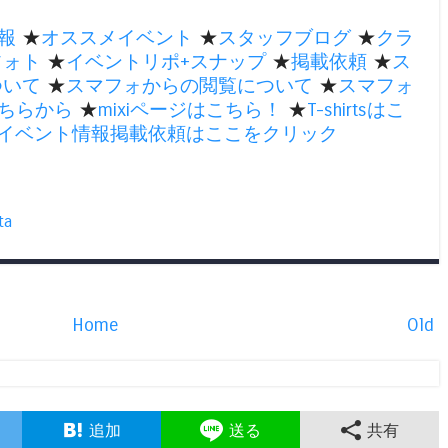
報
★
オススメイベント
★
スタッフブログ
★
クラ
フォト
★
イベントリポ+スナップ
★
掲載依頼
★
ス
ついて
★
スマフォからの閲覧について
★
スマフォ
ちらから
★
mixiページはこちら！
★
T-shirtsはこ
のイベント情報掲載依頼はここをクリック
ta
Home
Old
追加
送る
共有