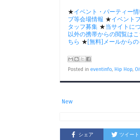
★
イベント・パーティー情
ブ等会場情報
★
イベント
タッフ募集
★
当サイトに
以外の携帯からの閲覧はこ
ちら
★
[無料]メールから
Posted in
eventinfo
,
Hip Hop
,
Oi
New
シェア
ツイート