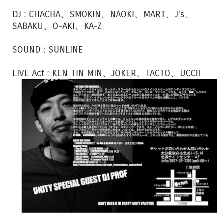
DJ : CHACHA、SMOKIN、NAOKI、MART、J's、
SABAKU、O-AKI、KA-Z
SOUND : SUNLINE
LIVE Act : KEN TIN MIN、JOKER、TACTO、UCCII