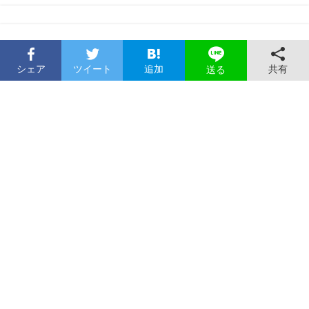
シェア
ツイート
追加
共有
送る