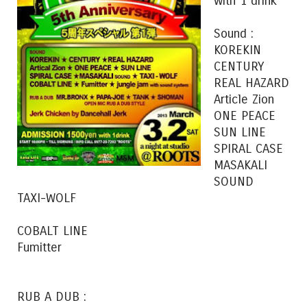
with 1 drink
Sound :
KOREKIN
CENTURY
REAL HAZARD
Article Zion
ONE PEACE
SUN LINE
SPIRAL CASE
MASAKALI
SOUND
TAXI-WOLF
COBALT LINE
Fumitter
RUB A DUB :