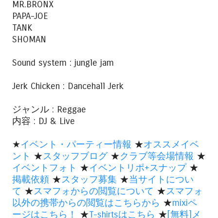
MR.BRONX
PAPA-JOE
TANK
SHOMAN
Sound system : jungle jam
Jerk Chicken : Dancehall Jerk
ジャンル : Reggae
内容 : DJ & Live
★
イベント・パーティー情報
★
オススメイベ
ント
★
スタッフブログ
★
クラブ等会場情報
★
イベントフォト
★
イベントリポ+スナップ
★
掲載依頼
★
スタッフ募集
★
当サイトについ
て
★
スマフォからの閲覧について
★
スマフォ
以外の携帯からの閲覧はこちらから
★
mixiペ
ージはこちら！
★
T-shirtsはこちら
★
[無料]メ