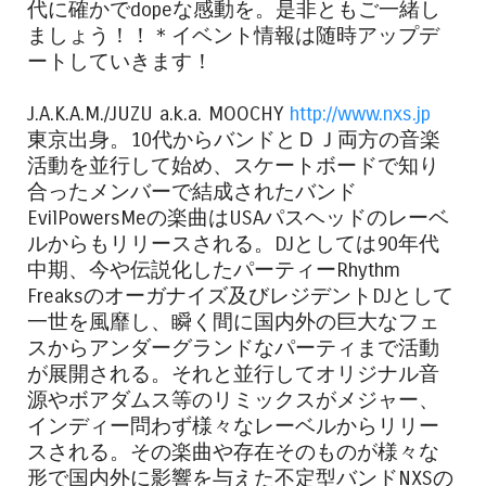
代に確かでdopeな感動を。是非ともご一緒し
ましょう！！＊イベント情報は随時アップデ
ートしていきます！
J.A.K.A.M./JUZU a.k.a. MOOCHY
http://www.nxs.jp
東京出身。10代からバンドとＤＪ両方の音楽
活動を並行して始め、スケートボードで知り
合ったメンバーで結成されたバンド
EvilPowersMeの楽曲はUSAパスヘッドのレーベ
ルからもリリースされる。DJとしては90年代
中期、今や伝説化したパーティーRhythm
Freaksのオーガナイズ及びレジデントDJとして
一世を風靡し、瞬く間に国内外の巨大なフェ
スからアンダーグランドなパーティまで活動
が展開される。それと並行してオリジナル音
源やボアダムス等のリミックスがメジャー、
インディー問わず様々なレーベルからリリー
スされる。その楽曲や存在そのものが様々な
形で国内外に影響を与えた不定型バンドNXSの