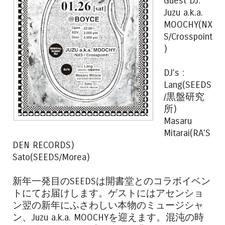
Guest DJ:
Juzu a.k.a.
MOOCHY(NX
S/Crosspoint
)
DJ's :
Lang(SEEDS
/黒盤研究
所)
Masaru
Mitarai(RA'S
DEN RECORDS)
Sato(SEEDS/Morea)
新年一発目のSEEDSは開書堂とのコラボイベン
トにてお届けします。ゲストにはアセンショ
ン翌の新年にふさわしい本物のミュージシャ
ン、Juzu a.k.a. MOOCHYを迎えます。混沌の時