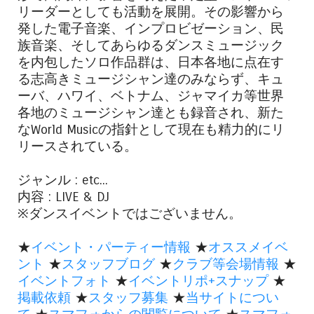
リーダーとしても活動を展開。その影響から
発した電子音楽、インプロビゼーション、民
族音楽、そしてあらゆるダンスミュージック
を内包したソロ作品群は、日本各地に点在す
る志高きミュージシャン達のみならず、キュ
ーバ、ハワイ、ベトナム、ジャマイカ等世界
各地のミュージシャン達とも録音され、新た
なWorld Musicの指針として現在も精力的にリ
リースされている。
ジャンル : etc...
内容 : LIVE & DJ
※ダンスイベントではございません。
★
イベント・パーティー情報
★
オススメイベ
ント
★
スタッフブログ
★
クラブ等会場情報
★
イベントフォト
★
イベントリポ+スナップ
★
掲載依頼
★
スタッフ募集
★
当サイトについ