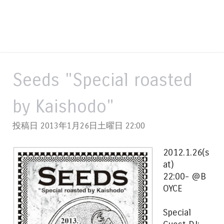
Seeds "Special roasted
by Kaishodo"
投稿日 2013年1月26日土曜日
22:00
2012.1.26(s
at)
22:00- @B
OYCE
Special