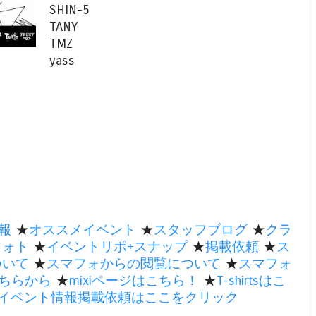
SHIN-5
TANY
TMZ
yass
報
★
オススメイベント
★
スタッフブログ
★
クラ
フォト
★
イベントリポ+スナップ
★
掲載依頼
★
ス
ついて
★
スマフォからの閲覧について
★
スマフォ
ちらから
★
mixiページはこちら！
★
T-shirtsはこ
のイベント情報掲載依頼はここをクリック