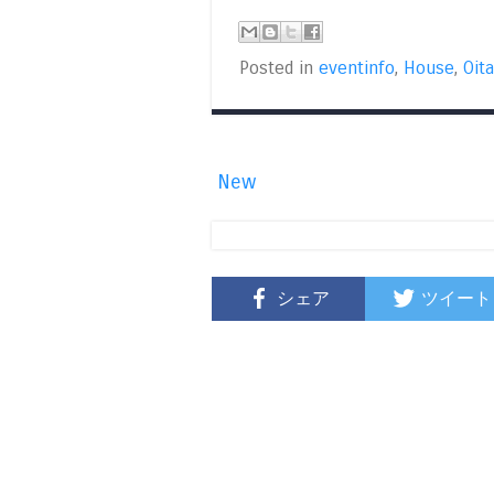
Posted in
eventinfo
,
House
,
Oita
New
シェア
ツイート