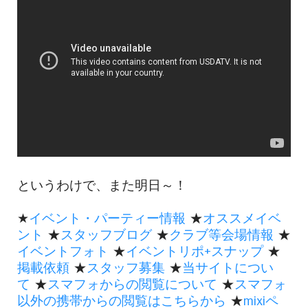
というわけで、また明日～！
★
イベント・パーティー情報
★
オススメイベ
ント
★
スタッフブログ
★
クラブ等会場情報
★
イベントフォト
★
イベントリポ+スナップ
★
掲載依頼
★
スタッフ募集
★
当サイトについ
て
★
スマフォからの閲覧について
★
スマフォ
以外の携帯からの閲覧はこちらから
★
mixiペ