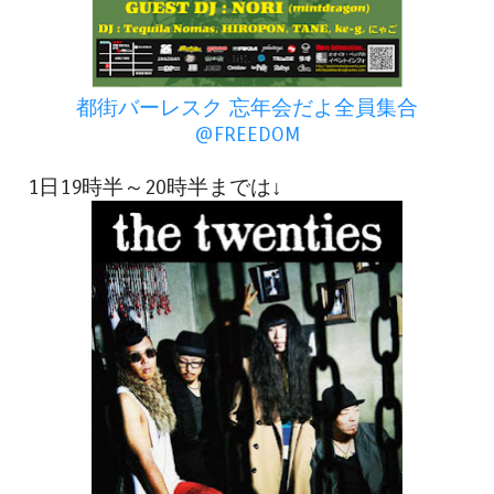
都街バーレスク 忘年会だよ全員集合
@FREEDOM
1日19時半～20時半までは↓