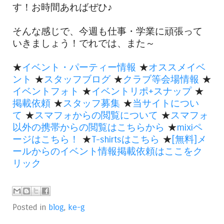
す！お時間あればぜひ♪
そんな感じで、今週も仕事・学業に頑張って
いきましょう！でれでは、また～
★
イベント・パーティー情報
★
オススメイベ
ント
★
スタッフブログ
★
クラブ等会場情報
★
イベントフォト
★
イベントリポ+スナップ
★
掲載依頼
★
スタッフ募集
★
当サイトについ
て
★
スマフォからの閲覧について
★
スマフォ
以外の携帯からの閲覧はこちらから
★
mixiペ
ージはこちら！
★
T-shirtsはこちら
★
[無料]メ
ールからのイベント情報掲載依頼はここをク
リック
Posted in
blog
,
ke-g