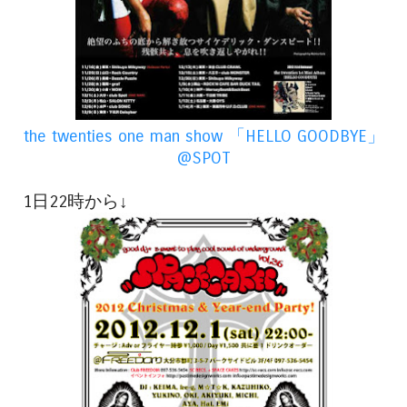
the twenties one man show 「HELLO GOODBYE」
@SPOT
1日22時から↓