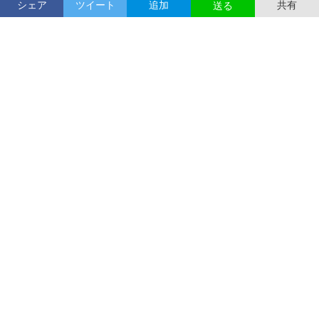
シェア
ツイート
追加
共有
送る