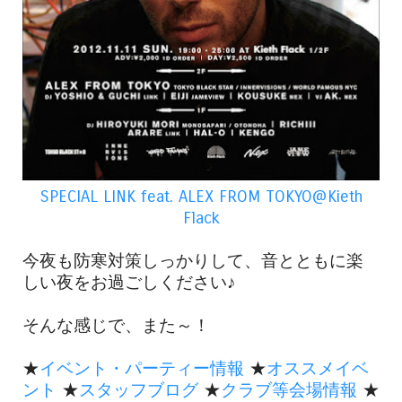
SPECIAL LINK feat. ALEX FROM TOKYO@Kieth
Flack
今夜も防寒対策しっかりして、音とともに楽
しい夜をお過ごしください♪
そんな感じで、また～！
★
イベント・パーティー情報
★
オススメイベ
ント
★
スタッフブログ
★
クラブ等会場情報
★