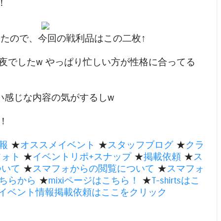
！
たので、今回の戦利品はこの二枚↑
夜でしたw やっぱり忙しい方が性格に合ってる
ぽい感じな内容の気がするしw
！
報
★
オススメイベント
★
スタッフブログ
★
クラ
フォト
★
イベントリポ+スナップ
★
掲載依頼
★
ス
ついて
★
スマフォからの閲覧について
★
スマフォ
ちらから
★
mixiページはこちら！
★
T-shirtsはこ
のイベント情報掲載依頼はここをクリック