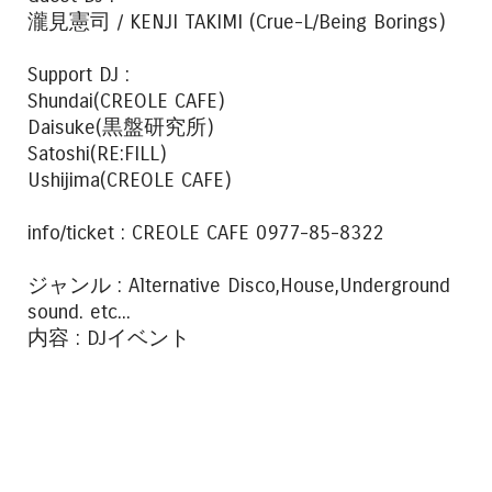
瀧見憲司 / KENJI TAKIMI (Crue-L/Being Borings)
Support DJ :
Shundai(CREOLE CAFE)
Daisuke(黒盤研究所)
Satoshi(RE:FILL)
Ushijima(CREOLE CAFE)
info/ticket : CREOLE CAFE 0977-85-8322
ジャンル : Alternative Disco,House,Underground
sound. etc...
内容 : DJイベント