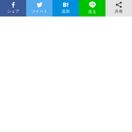
シェア
ツイート
追加
共有
送る