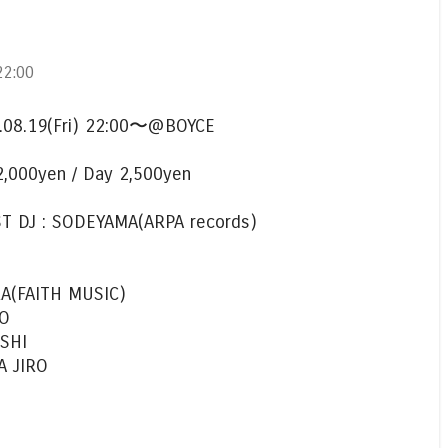
2:00
.08.19(Fri) 22:00〜@BOYCE
2,000yen / Day 2,500yen
T DJ : SODEYAMA(ARPA records)
A(FAITH MUSIC)
O
SHI
A JIRO