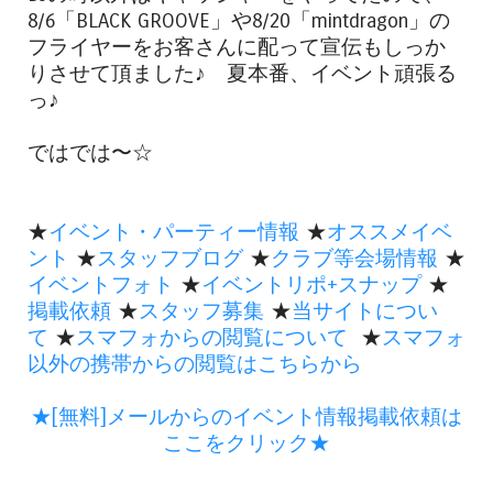
8/6「BLACK GROOVE」や8/20「mintdragon」の
フライヤーをお客さんに配って宣伝もしっか
りさせて頂ました♪ 夏本番、イベント頑張る
っ♪
ではでは〜☆
★
イベント・パーティー情報
★
オススメイベ
ント
★
スタッフブログ
★
クラブ等会場情報
★
イベントフォト
★
イベントリポ+スナップ
★
掲載依頼
★
スタッフ募集
★
当サイトについ
て
★
スマフォからの閲覧について
★
スマフォ
以外の携帯からの閲覧はこちらから
★[無料]メールからのイベント情報掲載依頼は
ここをクリック★