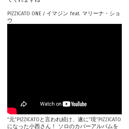
PIZZICATO ONE / イマジン feat. マリーナ・ショ
ウ
"元"PIZZICATOと言われ続け、遂に"現"PIZZICATO
になった小西さん！ ソロのカバーアルバムを