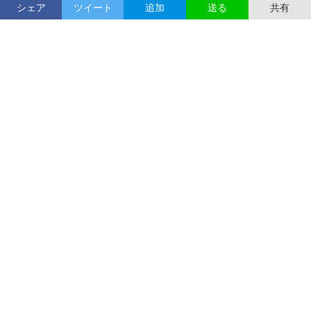
シェア
ツイート
追加
共有
送る